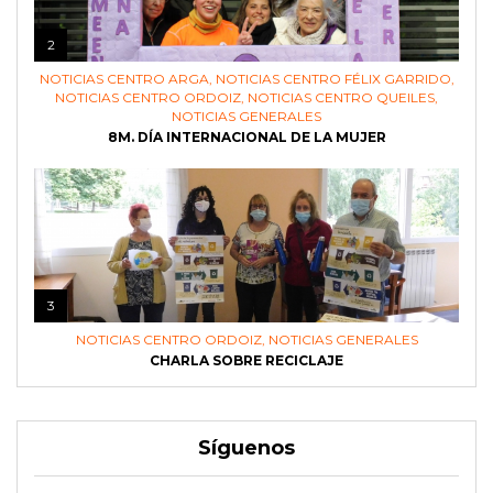
2
NOTICIAS CENTRO ARGA
,
NOTICIAS CENTRO FÉLIX GARRIDO
,
NOTICIAS CENTRO ORDOIZ
,
NOTICIAS CENTRO QUEILES
,
NOTICIAS GENERALES
8M. DÍA INTERNACIONAL DE LA MUJER
3
NOTICIAS CENTRO ORDOIZ
,
NOTICIAS GENERALES
CHARLA SOBRE RECICLAJE
Síguenos