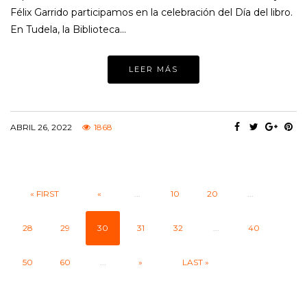
Félix Garrido participamos en la celebración del Día del libro.
En Tudela, la Biblioteca…
LEER MÁS
ABRIL 26, 2022
1868
« FIRST
«
...
10
20
...
28
29
30
31
32
...
40
50
60
...
»
LAST »